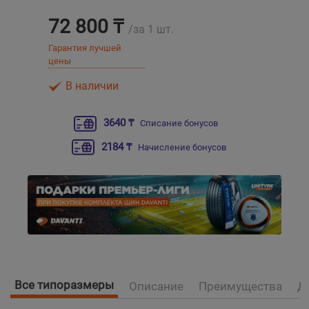
72 800 ₸
/за 1 шт.
Уральск
Гарантия лучшей
цены
Усть-Каменогорск
В наличии
Шымкент
3640 ₸
Списание бонусов
Экибастуз
2184 ₸
Начисление бонусов
Бишкек
Все типоразмеры
Описание
Преимущества
Д