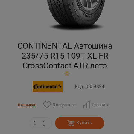
Кокшетау
Костанай
Кызылорда
CONTINENTAL Автошина
235/75 R15 109T XL FR
Павлодар
CrossContact ATR лето
Петропавловск
Код: 0354824
Семей
Талдыкорган
В избранное
Сравнить
0 отзывов
Тараз
Купить
Темиртау