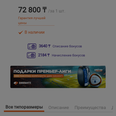
72 800 ₸
/за 1 шт.
Уральск
Гарантия лучшей
цены
Усть-Каменогорск
В наличии
Шымкент
3640 ₸
Списание бонусов
Экибастуз
2184 ₸
Начисление бонусов
Бишкек
Все типоразмеры
Описание
Преимущества
Д