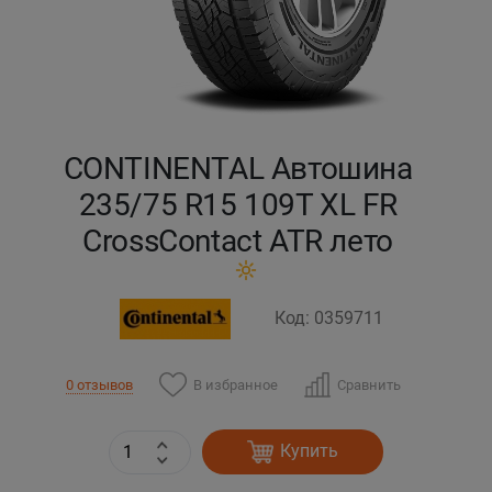
Кокшетау
Костанай
Кызылорда
CONTINENTAL Автошина
235/75 R15 109T XL FR
Павлодар
CrossContact ATR лето
Петропавловск
Код: 0359711
Семей
Талдыкорган
В избранное
Сравнить
0 отзывов
Тараз
Купить
Темиртау