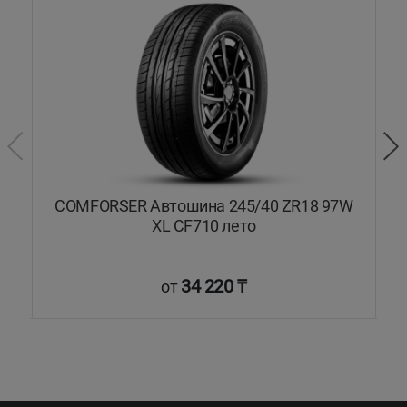
7Y
COMFORSER Автошина 245/40 ZR18 97W
XL CF710 лето
34 220 ₸
от