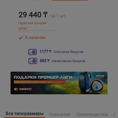
Уральск
29 440 ₸
/за 1 шт.
Гарантия лучшей
Усть-Каменогорск
цены
В наличии
Шымкент
1177 ₸
Списание бонусов
Экибастуз
883 ₸
Начисление бонусов
Бишкек
Все типоразмеры
Описание
Преимущества
Д