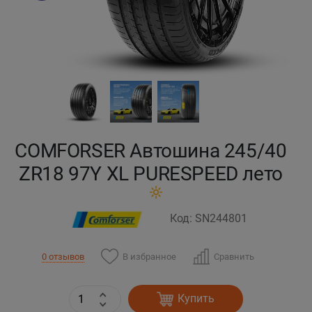
Кокшетау
Костанай
Кызылорда
Павлодар
COMFORSER Автошина 245/40
Петропавловск
ZR18 97Y XL PURESPEED лето
Семей
Код: SN244801
Талдыкорган
В избранное
Сравнить
0 отзывов
Тараз
Купить
Темиртау