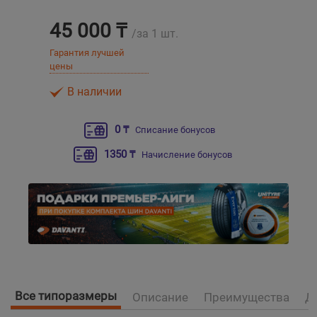
45 000 ₸
Уральск
/за 1 шт.
Гарантия лучшей
цены
Усть-Каменогорск
В наличии
Шымкент
0 ₸
Списание бонусов
Экибастуз
1350 ₸
Начисление бонусов
Бишкек
Все типоразмеры
Описание
Преимущества
Д