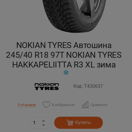
Кокшетау
Костанай
Кызылорда
NOKIAN TYRES Автошина
245/40 R18 97T NOKIAN TYRES
Павлодар
HAKKAPELIITTA R3 XL зима
Петропавловск
Семей
Код: T430637
Талдыкорган
В избранное
Сравнить
0 отзывов
Тараз
Купить
Темиртау