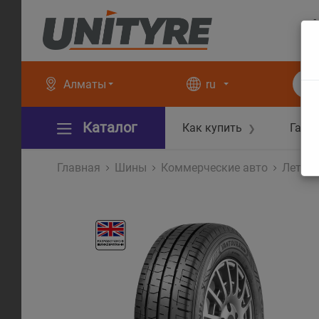
+
+
Алматы
ru
Каталог
Как купить
Гара
❯
Главная
Шины
Коммерческие авто
Летни