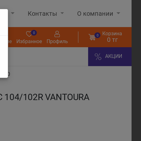
нах
Контакты
О компании
Корзина
0
0
0
0 тг
нение
Избранное
Профиль
АКЦИИ
X450
C 104/102R VANTOURA