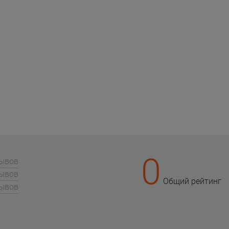
0
зывов
зывов
Общий рейтинг
зывов