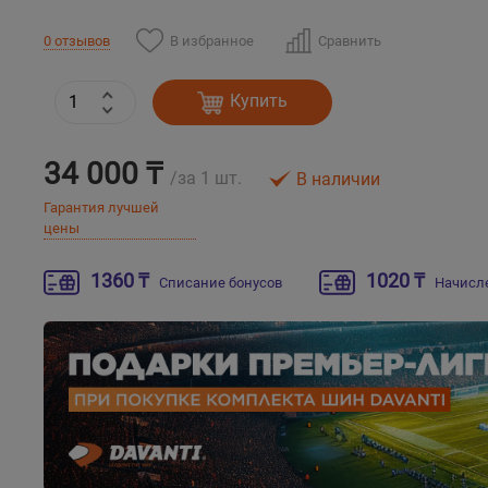
В избранное
Сравнить
0 отзывов
Купить
34 000 ₸
/за 1 шт.
В наличии
Гарантия лучшей
цены
1360 ₸
1020 ₸
Списание бонусов
Начисл