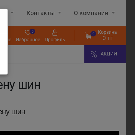
нах
Контакты
О компании
Корзина
0
0
0
0 тг
нение
Избранное
Профиль
АКЦИИ
ену шин
ену шин