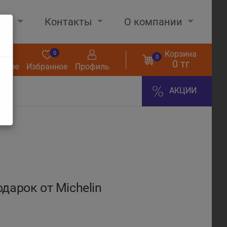
нах
Контакты
О компании
Корзина
0
0
0
0 тг
нение
Избранное
Профиль
АКЦИИ
арок от Michelin