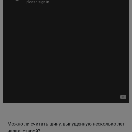
Уральск
Усть-Каменогорск
Шымкент
Экибастуз
Бишкек
Можно ли считать шину, выпущенную несколько лет
назад, старой?