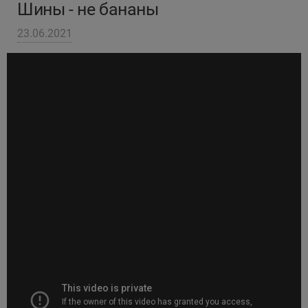
Шины - не бананы
Кокшетау
23.06.2021
Костанай
Кызылорда
Павлодар
Петропавловск
Семей
Талдыкорган
Тараз
Темиртау