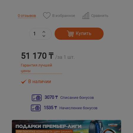
Уральск
В избранное
Сравнить
0 отзывов
Усть-Каменогорск
Купить
Шымкент
51 170 ₸
/за 1 шт.
Экибастуз
Гарантия лучшей
цены
Бишкек
В наличии
3070 ₸
Списание бонусов
1535 ₸
Начисление бонусов