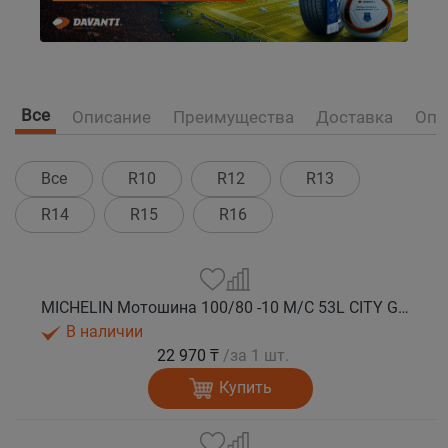
Все
Описание
Преимущества
Доставка
Опл
Все
R10
R12
R13
R14
R15
R16
MICHELIN Мотошина 100/80 -10 M/C 53L CITY GRIP 2 TL F/R
В наличии
22 970 ₸
/за 1 шт.
Купить