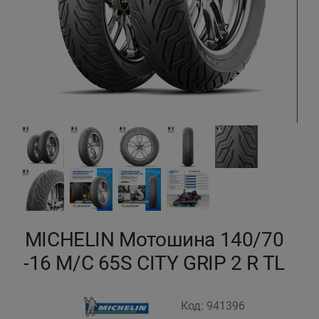
Кокшетау
Костанай
Кызылорда
Павлодар
Петропавловск
Семей
MICHELIN Мотошина 140/70
Талдыкорган
-16 M/C 65S CITY GRIP 2 R TL
Тараз
Код: 941396
Темиртау