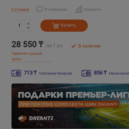
В избранное
Сравнить
0 отзывов
Купить
28 550 ₸
/за 1 шт.
В наличии
Гарантия лучшей
цены
713 ₸
856 ₸
Списание бонусов
Начислени