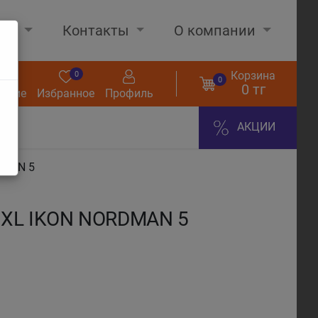
нах
Контакты
О компании
Корзина
0
0
0
0 тг
нение
Избранное
Профиль
АКЦИИ
DMAN 5
T XL IKON NORDMAN 5