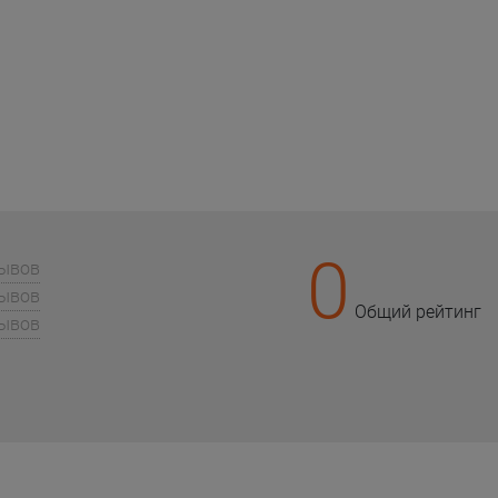
0
зывов
зывов
Общий рейтинг
зывов