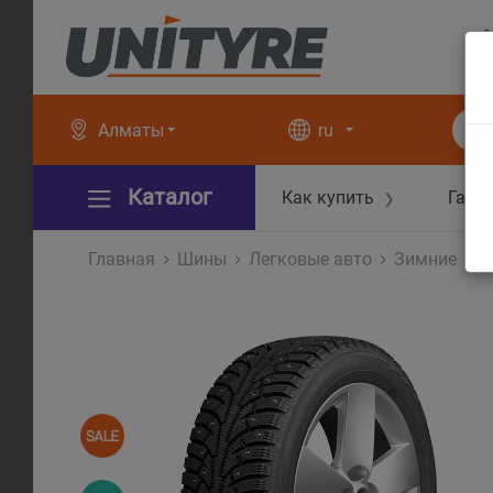
+
+
Алматы
ru
Каталог
Как купить
Гара
❯
Главная
Шины
Легковые авто
Зимние
I