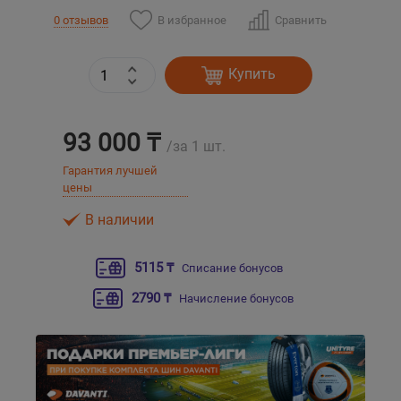
В избранное
Сравнить
0 отзывов
Уральск
Купить
Усть-Каменогорск
Шымкент
93 000 ₸
/за 1 шт.
Гарантия лучшей
Экибастуз
цены
В наличии
Бишкек
5115 ₸
Списание бонусов
2790 ₸
Начисление бонусов