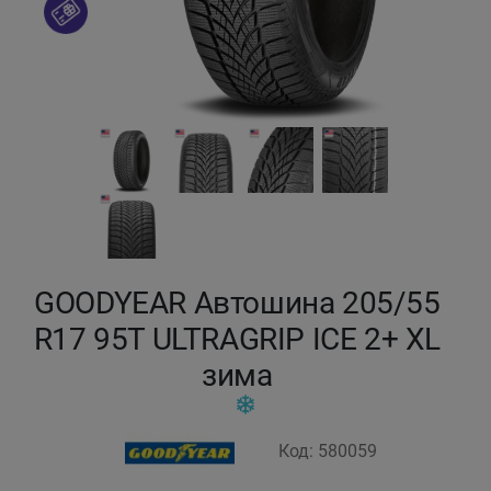
Кокшетау
Костанай
Кызылорда
Павлодар
Петропавловск
GOODYEAR Автошина 205/55
Семей
R17 95T ULTRAGRIP ICE 2+ XL
зима
Талдыкорган
Тараз
Код: 580059
Темиртау