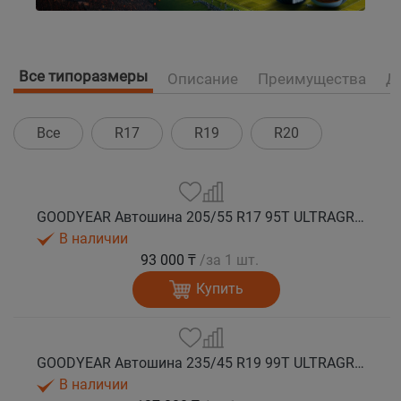
Все типоразмеры
Описание
Преимущества
Д
Все
R17
R19
R20
GOODYEAR Автошина 205/55 R17 95T ULTRAGRIP ICE 2+ XL зима
В наличии
93 000 ₸
/за 1 шт.
Купить
GOODYEAR Автошина 235/45 R19 99T ULTRAGRIP ICE 2+ XL FP зима
В наличии