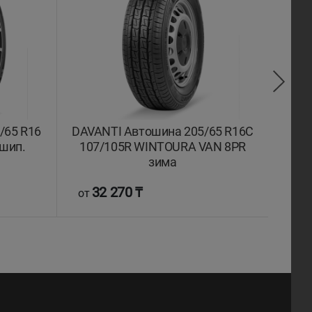
/65 R16
DAVANTI Автошина 205/65 R16C
IKON
 шип.
107/105R WINTOURA VAN 8PR
XL I
зима
32 270 ₸
5
от
от