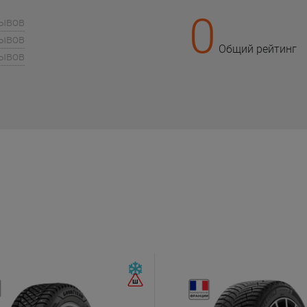
0
зывов
зывов
Общий рейтинг
зывов