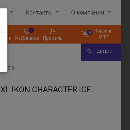
нах
Контакты
О компании
Корзина
0
0
0
0 тг
нение
Избранное
Профиль
АКЦИИ
 ICE 8
 XL IKON CHARACTER ICE