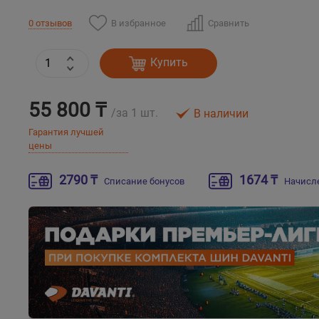
В избранное
Сравнить
0 отзывов
Купить
55 800 ₸
/за 1 шт.
В наличии
Гарантия лучшей
цены
2790 ₸
1674 ₸
Списание бонусов
Начисл