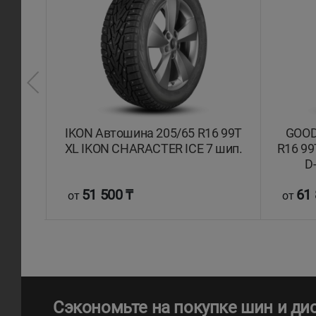
6 99T
IKON Автошина 205/65 R16 99T
GOOD
 шип.
XL IKON CHARACTER ICE 7 шип.
R16 99
D
51 500 ₸
61 
от
от
Сэкономьте на покупке шин и ди