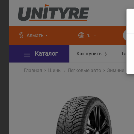
+
+
Алматы
ru
Каталог
Как купить
Гара
❯
Главная
Шины
Легковые авто
Зимние
I