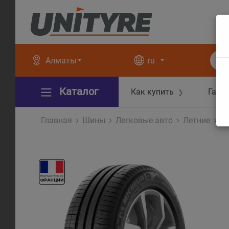
+
+
Алматы
ru
Каталог
Как купить
Гара
❯
Главная
Шины
Легковые авто
Летние
E