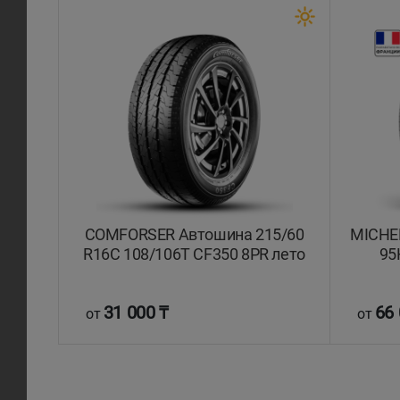
COMFORSER Автошина 215/60
MICHEL
R16C 108/106T CF350 8PR лето
95
31 000 ₸
66 
от
от