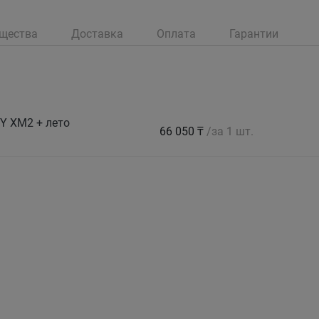
щества
Доставка
Оплата
Гарантии
Y XM2 + лето
66 050 ₸
/за 1 шт.