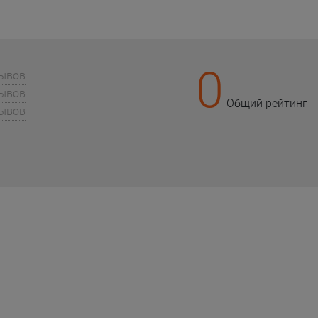
0
зывов
зывов
Общий рейтинг
зывов