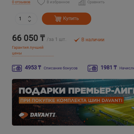
В избранное
Сравнить
0 отзывов
Купить
66 050 ₸
/за 1 шт.
В наличии
Гарантия лучшей
цены
4953 ₸
1981 ₸
Списание бонусов
Начисл