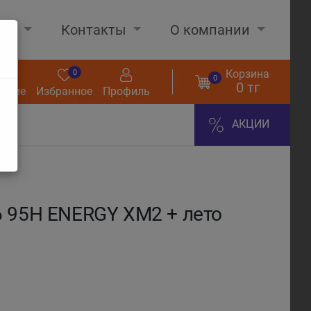
нах
Контакты
О компании
Корзина
0
0
0
0 тг
нение
Избранное
Профиль
АКЦИИ
 95H ENERGY XM2 + лето