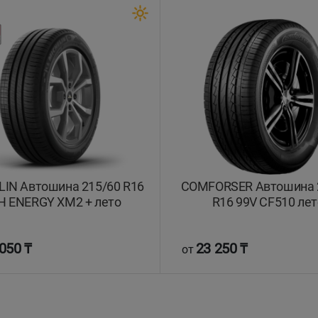
IN Автошина 215/60 R16
COMFORSER Автошина 
H ENERGY XM2 + лето
R16 99V CF510 лет
050 ₸
23 250 ₸
от