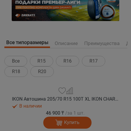
Все типоразмеры
Описание
Преимущества
Д
Все
R15
R16
R17
R18
R20
IKON Автошина 205/70 R15 100T XL IKON CHARACTER ICE 7 SUV шип.
В наличии
46 900 ₸
/за 1 шт.
Купить