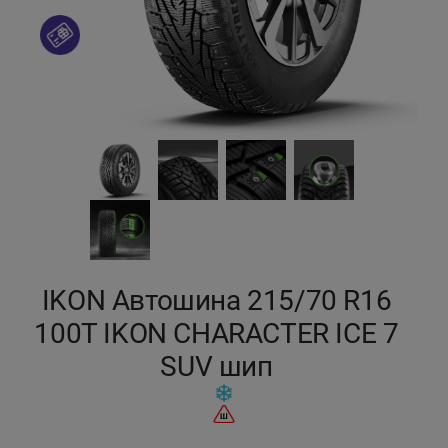
Кокшетау
Костанай
Кызылорда
Павлодар
Петропавловск
Семей
IKON Автошина 215/70 R16
100T IKON CHARACTER ICE 7
Талдыкорган
SUV шип
Тараз
Темиртау