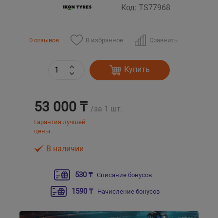
Код: TS77968
Уральск
В избранное
Сравнить
0 отзывов
Усть-Каменогорск
Купить
Шымкент
Экибастуз
53 000 ₸
/за 1 шт.
Бишкек
Гарантия лучшей
цены
В наличии
530 ₸
Списание бонусов
1590 ₸
Начисление бонусов