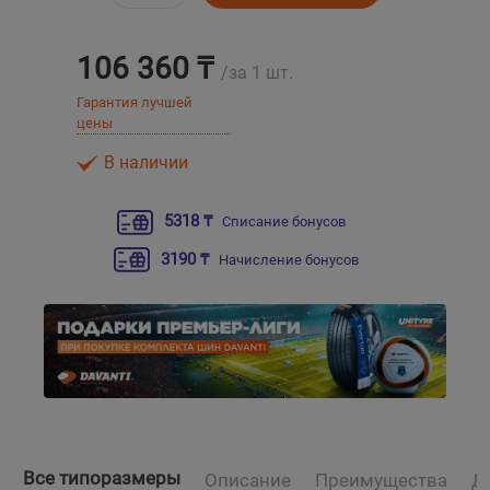
Уральск
106 360 ₸
/за 1 шт.
Гарантия лучшей
Усть-Каменогорск
цены
Шымкент
В наличии
Экибастуз
5318 ₸
Списание бонусов
3190 ₸
Начисление бонусов
Бишкек
Все типоразмеры
Описание
Преимущества
Д