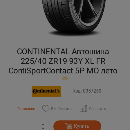
Кокшетау
Костанай
Кызылорда
CONTINENTAL Автошина
Павлодар
225/40 ZR19 93Y XL FR
ContiSportContact 5P MO лето
Петропавловск
Семей
Код: 0357250
Талдыкорган
В избранное
Сравнить
0 отзывов
Тараз
Купить
Темиртау