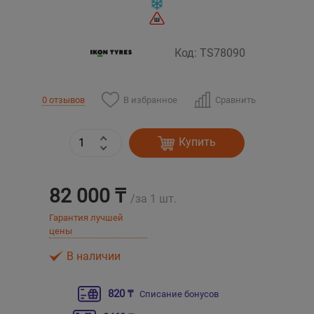
Уральск
Код: TS78090
Усть-Каменогорск
В избранное
Сравнить
0 отзывов
Шымкент
Экибастуз
Купить
Бишкек
82 000 ₸
/за 1 шт.
Гарантия лучшей
цены
В наличии
820 ₸
Списание бонусов