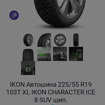
Кокшетау
Костанай
Кызылорда
Павлодар
Петропавловск
Семей
Талдыкорган
IKON Автошина 225/55 R19
103T XL IKON CHARACTER ICE
Тараз
8 SUV шип.
Темиртау