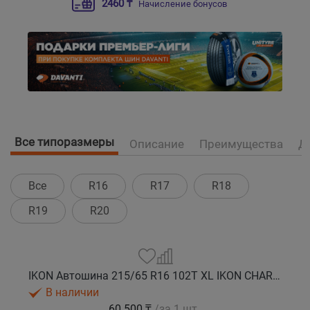
2460 ₸
Начисление бонусов
Все типоразмеры
Описание
Преимущества
Д
Все
R16
R17
R18
R19
R20
IKON Автошина 215/65 R16 102T XL IKON CHARACTER ICE 8 SUV шип.
В наличии
60 500 ₸
/за 1 шт.