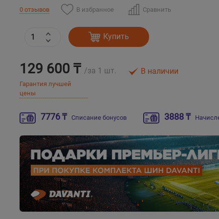
В избранное
Сравнить
0 отзывов
Купить
129 600 ₸
/за 1 шт.
В наличии
Гарантия лучшей
цены
7776 ₸
3888 ₸
Списание бонусов
Начисл