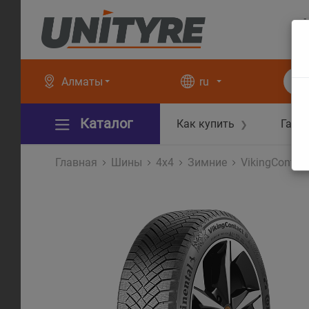
+
+
Алматы
ru
Каталог
Как купить
Гара
❯
Главная
Шины
4x4
Зимние
VikingContac