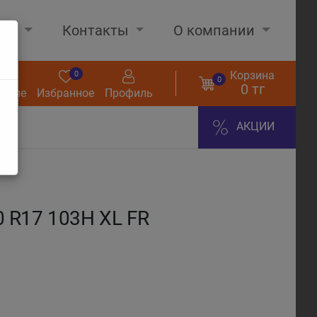
нах
Контакты
О компании
Корзина
0
0
0
0 тг
нение
Избранное
Профиль
АКЦИИ
 R17 103H XL FR