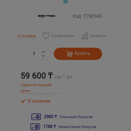
Уральск
Код: T742945
Усть-Каменогорск
В избранное
Сравнить
0 отзывов
Шымкент
Купить
Экибастуз
Бишкек
59 600 ₸
/за 1 шт.
Гарантия лучшей
цены
В наличии
2980 ₸
Списание бонусов
1788 ₸
Начисление бонусов