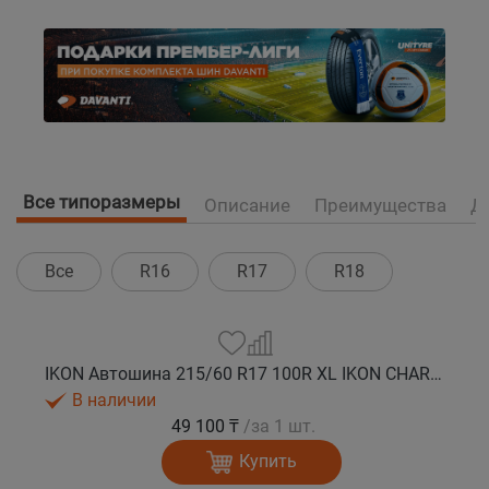
Все типоразмеры
Описание
Преимущества
Д
Все
R16
R17
R18
IKON Автошина 215/60 R17 100R XL IKON CHARACTER SNOW 2 SUV зима
В наличии
49 100 ₸
/за 1 шт.
Купить