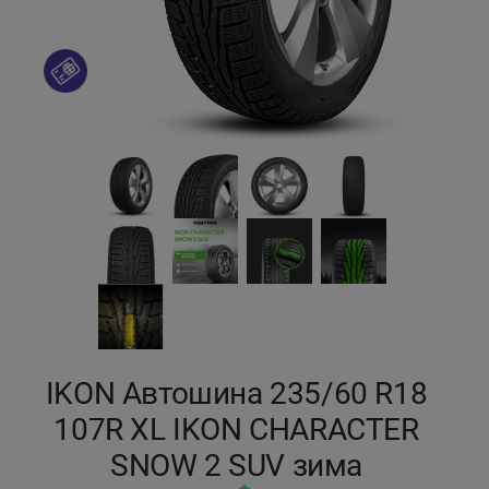
Кокшетау
Костанай
Кызылорда
Павлодар
Петропавловск
Семей
Талдыкорган
IKON Автошина 235/60 R18
107R XL IKON CHARACTER
Тараз
SNOW 2 SUV зима
Темиртау