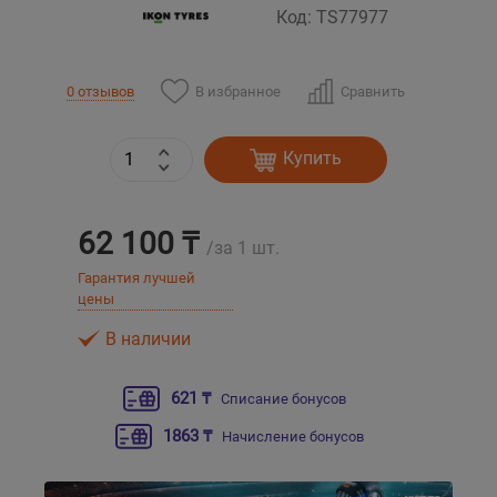
Код: TS77977
Уральск
В избранное
Сравнить
0 отзывов
Усть-Каменогорск
Купить
Шымкент
Экибастуз
62 100 ₸
/за 1 шт.
Бишкек
Гарантия лучшей
цены
В наличии
621 ₸
Списание бонусов
1863 ₸
Начисление бонусов