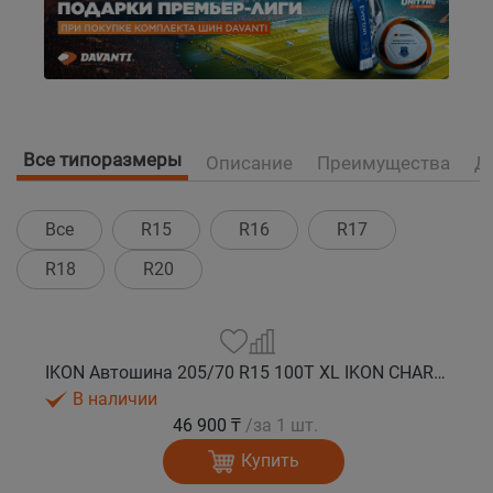
Все типоразмеры
Описание
Преимущества
Д
Все
R15
R16
R17
R18
R20
IKON Автошина 205/70 R15 100T XL IKON CHARACTER ICE 7 SUV шип.
В наличии
46 900 ₸
/за 1 шт.
Купить