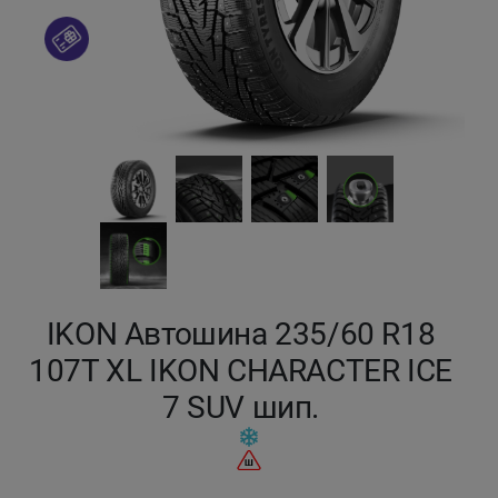
Кокшетау
Костанай
Кызылорда
Павлодар
Петропавловск
Семей
IKON Автошина 235/60 R18
107T XL IKON CHARACTER ICE
Талдыкорган
7 SUV шип.
Тараз
Темиртау