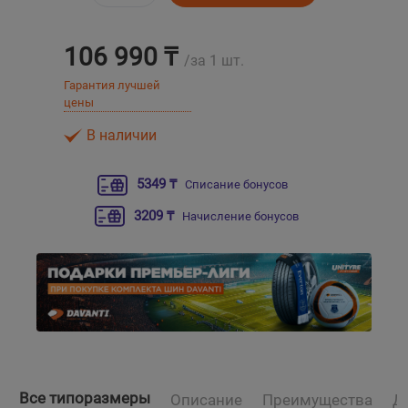
Уральск
106 990 ₸
/за 1 шт.
Гарантия лучшей
Усть-Каменогорск
цены
Шымкент
В наличии
Экибастуз
5349 ₸
Списание бонусов
3209 ₸
Начисление бонусов
Бишкек
Все типоразмеры
Описание
Преимущества
Д