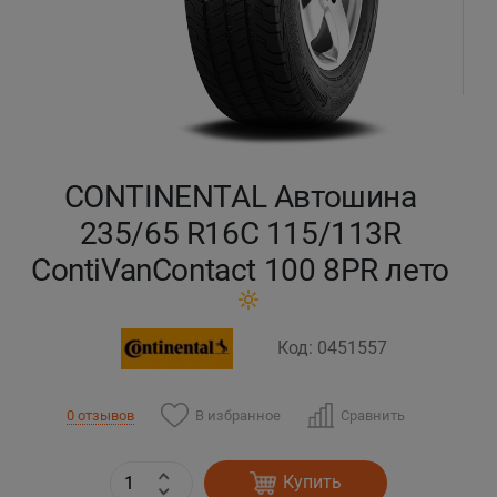
Кокшетау
Костанай
Кызылорда
CONTINENTAL Автошина
Павлодар
235/65 R16C 115/113R
ContiVanContact 100 8PR лето
Петропавловск
Семей
Код: 0451557
Талдыкорган
В избранное
Сравнить
0 отзывов
Тараз
Купить
Темиртау