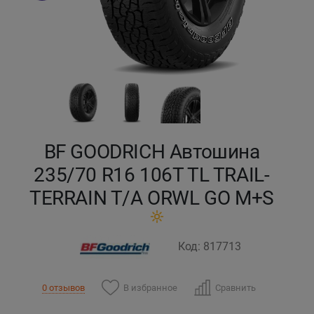
Кокшетау
Костанай
Кызылорда
Павлодар
BF GOODRICH Автошина
Петропавловск
235/70 R16 106T TL TRAIL-
TERRAIN T/A ORWL GO M+S
Семей
Талдыкорган
Код: 817713
Тараз
В избранное
Сравнить
0 отзывов
Темиртау