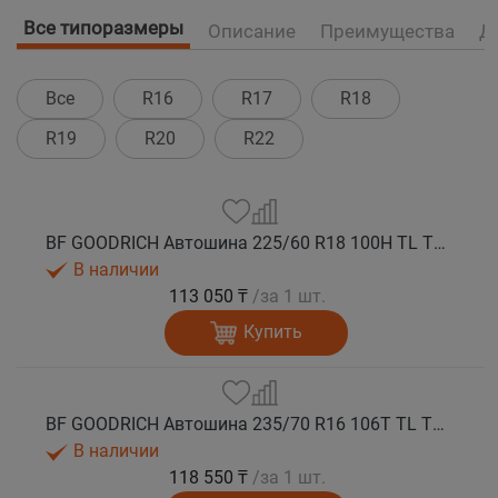
Все типоразмеры
Описание
Преимущества
Д
Все
R16
R17
R18
R19
R20
R22
BF GOODRICH Автошина 225/60 R18 100H TL TRAIL-TERRAIN T/A GO M+S
В наличии
113 050 ₸
/за 1 шт.
Купить
BF GOODRICH Автошина 235/70 R16 106T TL TRAIL-TERRAIN T/A ORWL GO M+S
В наличии
118 550 ₸
/за 1 шт.