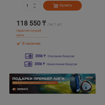
Купить
Уральск
118 550 ₸
Усть-Каменогорск
/за 1 шт.
Гарантия лучшей
Шымкент
цены
В наличии
Экибастуз
3556 ₸
Списание бонусов
Бишкек
3556 ₸
Начисление бонусов