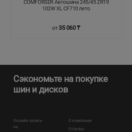
8W
COMFORSER Автошина 245/45 ZR19
M
102W XL CF710 лето
35 060 ₸
от
Сэкономьте на покупке
шин и дисков
Онлайн запись
О компании
на
Отзывы