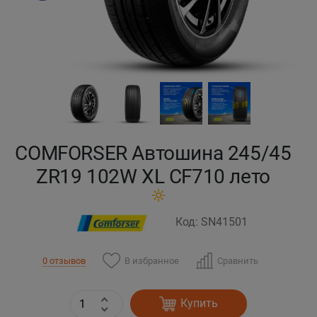
Кокшетау
Костанай
Кызылорда
Павлодар
COMFORSER Автошина 245/45
Петропавловск
ZR19 102W XL CF710 лето
Семей
Код: SN41501
Талдыкорган
В избранное
Сравнить
0 отзывов
Тараз
Купить
Темиртау