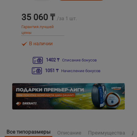
Уральск
35 060 ₸
/за 1 шт.
Гарантия лучшей
Усть-Каменогорск
цены
В наличии
Шымкент
1402 ₸
Списание бонусов
Экибастуз
1051 ₸
Начисление бонусов
Бишкек
Все типоразмеры
Описание
Преимущества
Д