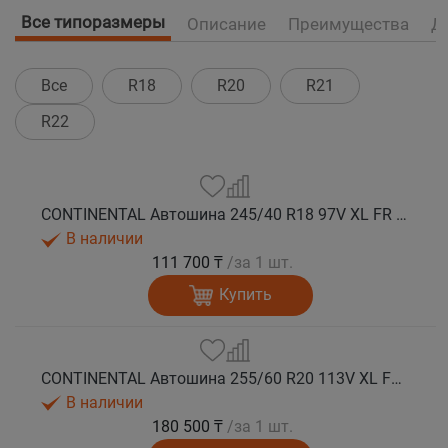
Все типоразмеры
Описание
Преимущества
Д
Все
R18
R20
R21
R22
CONTINENTAL Автошина 245/40 R18 97V XL FR WinterContact TS 850 P AO зима
В наличии
111 700 ₸
/за 1 шт.
Купить
CONTINENTAL Автошина 255/60 R20 113V XL FR WinterContact TS 850 P SUV зима
В наличии
180 500 ₸
/за 1 шт.