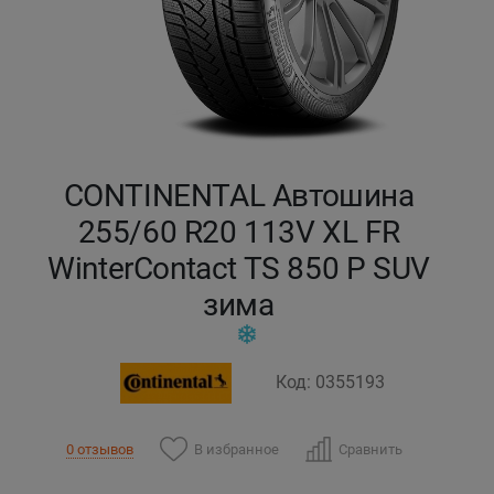
Кокшетау
Костанай
Кызылорда
CONTINENTAL Автошина
Павлодар
255/60 R20 113V XL FR
WinterContact TS 850 P SUV
Петропавловск
зима
Семей
Талдыкорган
Код: 0355193
Тараз
В избранное
Сравнить
0 отзывов
Темиртау