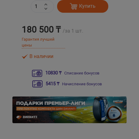
Купить
Уральск
180 500 ₸
Усть-Каменогорск
/за 1 шт.
Гарантия лучшей
цены
Шымкент
В наличии
Экибастуз
10830 ₸
Списание бонусов
Бишкек
5415 ₸
Начисление бонусов