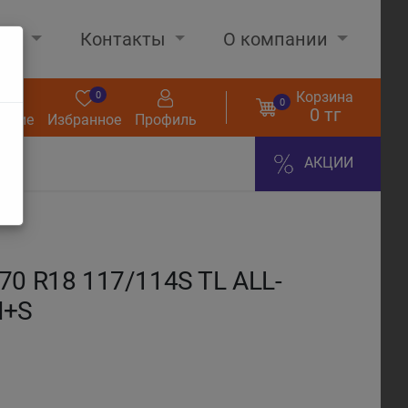
нах
Контакты
О компании
Корзина
0
0
0
0 тг
нение
Избранное
Профиль
АКЦИИ
70 R18 117/114S TL ALL-
M+S