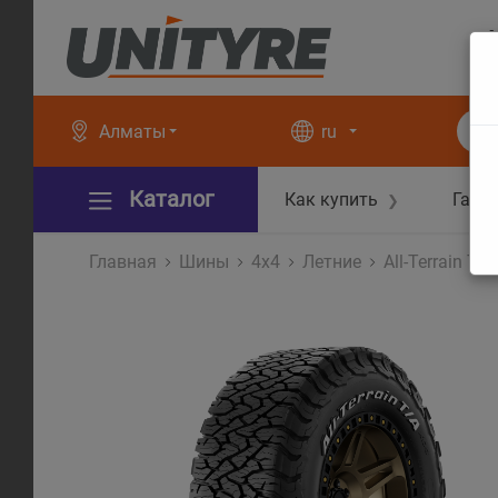
+
+
Алматы
ru
Каталог
Как купить
Гара
❯
Главная
Шины
4x4
Летние
All-Terrain T/