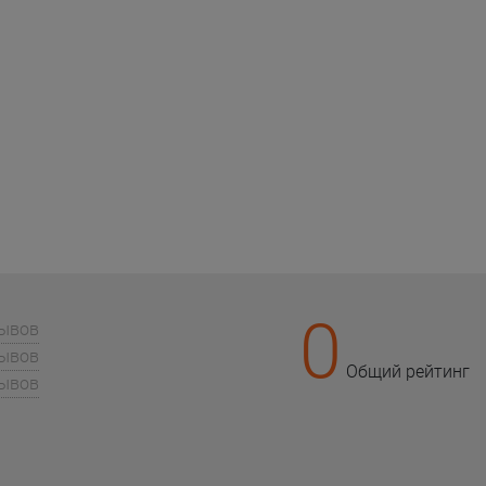
0
зывов
зывов
Общий рейтинг
зывов