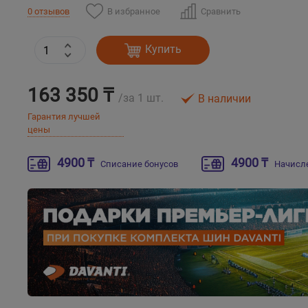
В избранное
Сравнить
0 отзывов
Купить
163 350 ₸
/за 1 шт.
В наличии
Гарантия лучшей
цены
4900 ₸
4900 ₸
Списание бонусов
Начисл