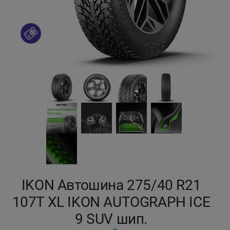
Кокшетау
Костанай
Кызылорда
Павлодар
Петропавловск
Семей
Талдыкорган
IKON Автошина 275/40 R21
107T XL IKON AUTOGRAPH ICE
Тараз
9 SUV шип.
Темиртау