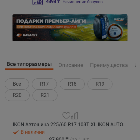
4398 ₸
Начисление бонусов
Все типоразмеры
Описание
Преимущества
Д
Все
R17
R18
R19
R20
R21
IKON Автошина 225/60 R17 103T XL IKON AUTOGRAPH ICE 9 SUV шип.
В наличии
87 900 ₸
/за 1 шт.