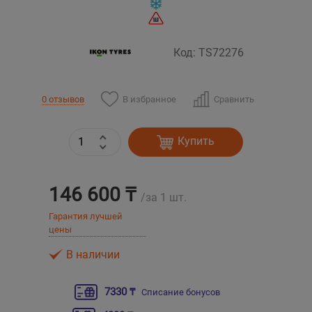
Уральск
Код: TS72276
Усть-Каменогорск
В избранное
Сравнить
0 отзывов
Шымкент
Экибастуз
Купить
Бишкек
146 600 ₸
/за 1 шт.
Гарантия лучшей
цены
В наличии
7330 ₸
Списание бонусов