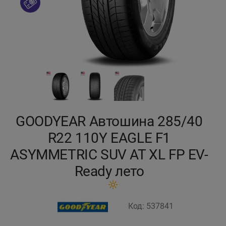
Кокшетау
Костанай
Кызылорда
Павлодар
GOODYEAR Автошина 285/40
Петропавловск
R22 110Y EAGLE F1
Семей
ASYMMETRIC SUV AT XL FP EV-
Ready лето
Талдыкорган
Тараз
Код: 537841
Темиртау