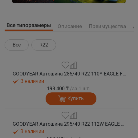
Все типоразмеры
Описание
Преимущества
Д
Все
R22
GOODYEAR Автошина 285/40 R22 110Y EAGLE F1 ASYMMETRIC SUV AT XL FP EV-Ready лето
В наличии
198 400 ₸
/за 1 шт.
Купить
GOODYEAR Автошина 295/40 R22 112W EAGLE F1 ASYMMETRIC SUV MO1 XL FP лето
В наличии