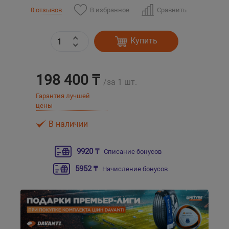
В избранное
Сравнить
0 отзывов
Уральск
Купить
Усть-Каменогорск
Шымкент
198 400 ₸
/за 1 шт.
Гарантия лучшей
Экибастуз
цены
В наличии
Бишкек
9920 ₸
Списание бонусов
5952 ₸
Начисление бонусов