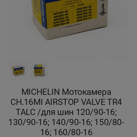
Кокшетау
Костанай
Кызылорда
Павлодар
Петропавловск
Семей
MICHELIN Мотокамера
CH.16MI AIRSTOP VALVE TR4
Талдыкорган
TALC /для шин 120/90-16;
Тараз
130/90-16; 140/90-16; 150/80-
16; 160/80-16
Темиртау