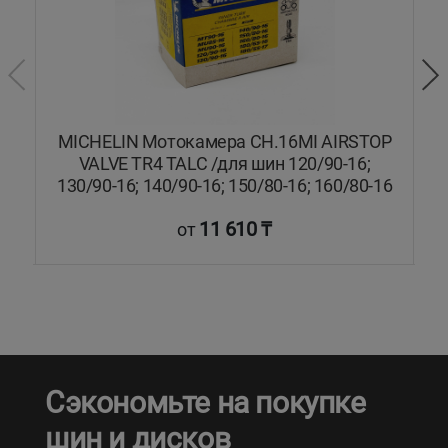
MICHELIN Мотокамера CH.16MI AIRSTOP
8;
VALVE TR4 TALC /для шин 120/90-16;
T
130/90-16; 140/90-16; 150/80-16; 160/80-16
11 610 ₸
от
Сэкономьте на покупке
шин и дисков