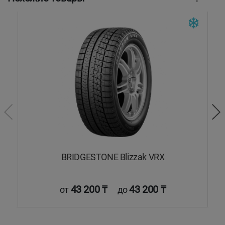
BRIDGESTONE Blizzak VRX
43 200 ₸
43 200 ₸
от
до