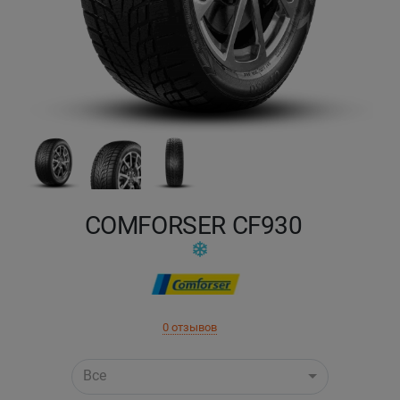
Кокшетау
Костанай
Кызылорда
Павлодар
Петропавловск
COMFORSER CF930
Семей
Талдыкорган
0 отзывов
Тараз
Все
Темиртау