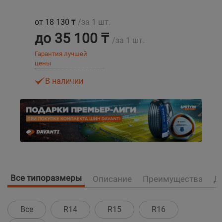
от 18 130 ₸
/за 1 шт.
Уральск
до 35 100 ₸
/за 1 шт.
Усть-Каменогорск
Гарантия лучшей
цены
Шымкент
В наличии
Экибастуз
Бишкек
Все типоразмеры
Описание
Преимущества
Д
Все
R14
R15
R16