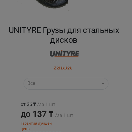
Кокшетау
Костанай
UNITYRE Грузы для стальных
дисков
Кызылорда
Павлодар
0 отзывов
Петропавловск
Все
Семей
Талдыкорган
от 36 ₸
/за 1 шт.
до 137 ₸
/за 1 шт.
Тараз
Гарантия лучшей
цены
Темиртау