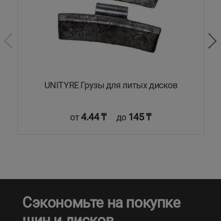
UNITYRE Грузы для литых дисков
4.44 ₸
145 ₸
от
до
Сэкономьте на покупке
шин и дисков