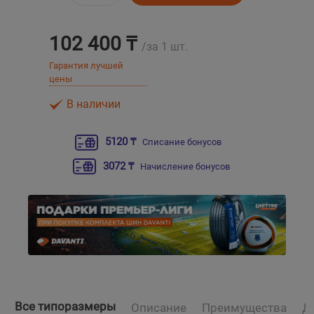
Уральск
102 400 ₸
/за 1 шт.
Гарантия лучшей
Усть-Каменогорск
цены
Шымкент
В наличии
Экибастуз
5120 ₸
Списание бонусов
3072 ₸
Начисление бонусов
Бишкек
Все типоразмеры
Описание
Преимущества
Д