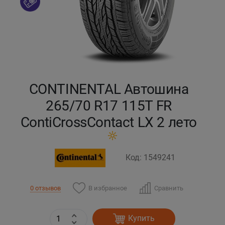
Кокшетау
Костанай
Кызылорда
CONTINENTAL Автошина
Павлодар
265/70 R17 115T FR
ContiCrossContact LX 2 лето
Петропавловск
Семей
Код: 1549241
Талдыкорган
В избранное
Сравнить
0 отзывов
Тараз
Купить
Темиртау