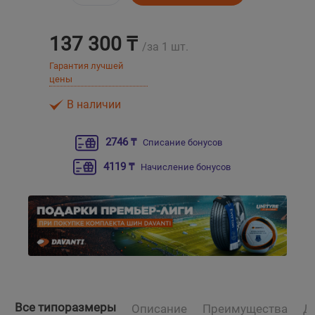
Уральск
137 300 ₸
/за 1 шт.
Гарантия лучшей
Усть-Каменогорск
цены
Шымкент
В наличии
Экибастуз
2746 ₸
Списание бонусов
4119 ₸
Начисление бонусов
Бишкек
Все типоразмеры
Описание
Преимущества
Д