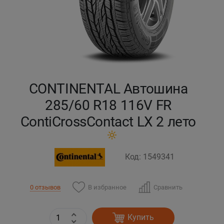
Кокшетау
Костанай
Кызылорда
CONTINENTAL Автошина
Павлодар
285/60 R18 116V FR
ContiCrossContact LX 2 лето
Петропавловск
Семей
Код: 1549341
Талдыкорган
В избранное
Сравнить
0 отзывов
Тараз
Купить
Темиртау