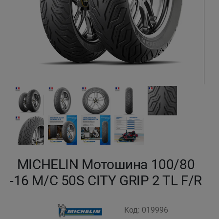
Кокшетау
Костанай
Кызылорда
Павлодар
Петропавловск
Семей
MICHELIN Мотошина 100/80
Талдыкорган
-16 M/C 50S CITY GRIP 2 TL F/R
Тараз
Код: 019996
Темиртау