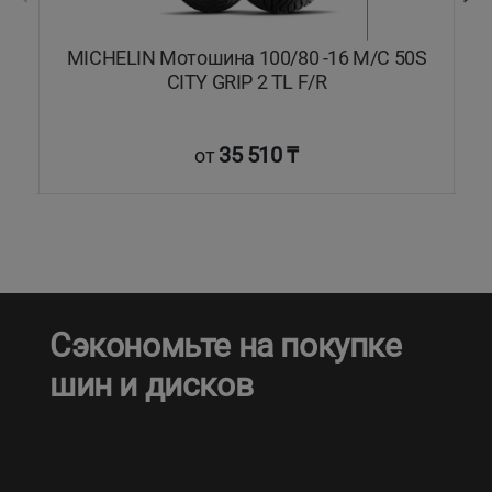
/C
MICHELIN Мотошина 100/80 -16 M/C 50S
M
CITY GRIP 2 TL F/R
35 510 ₸
от
Сэкономьте на покупке
шин и дисков