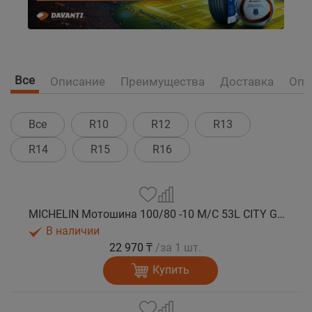
Все
Описание
Преимущества
Доставка
Опл
Все
R10
R12
R13
R14
R15
R16
MICHELIN Мотошина 100/80 -10 M/C 53L CITY GRIP 2 TL F/R
В наличии
22 970 ₸
/за 1 шт.
Купить