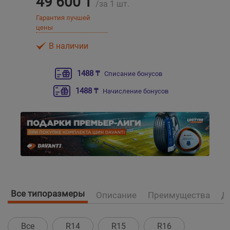
49 600 ₸
/за 1 шт.
Гарантия лучшей
Уральск
цены
В наличии
Усть-Каменогорск
1488 ₸
Списание бонусов
Шымкент
1488 ₸
Начисление бонусов
Экибастуз
Бишкек
Все типоразмеры
Описание
Преимущества
Д
Все
R14
R15
R16