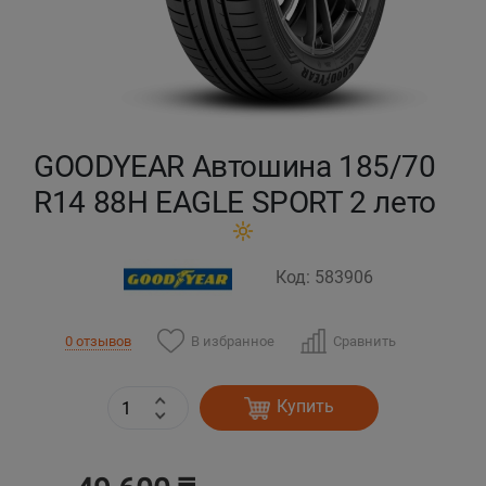
Кокшетау
Костанай
Кызылорда
GOODYEAR Автошина 185/70
R14 88H EAGLE SPORT 2 лето
Павлодар
Петропавловск
Код: 583906
Семей
В избранное
Сравнить
0 отзывов
Талдыкорган
Купить
Тараз
Темиртау