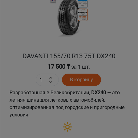
Кокшетау
Костанай
Кызылорда
DAVANTI 155/70 R13 75T DX240
Павлодар
17 500 ₸
за 1 шт.
Петропавловск
В корзину
Семей
Разработанная в Великобритании,
DX240
— это
летняя шина для легковых автомобилей,
Талдыкорган
оптимизированная под городские и пригородные
условия.
Тараз
Темиртау