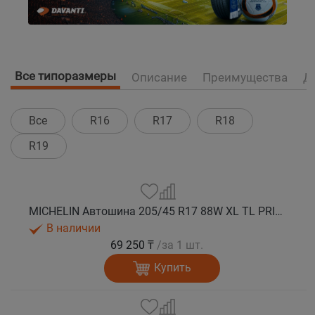
Все типоразмеры
Описание
Преимущества
Д
Все
R16
R17
R18
R19
MICHELIN Автошина 205/45 R17 88W XL TL PRIMACY 5 лето
В наличии
69 250 ₸
/за 1 шт.
Купить