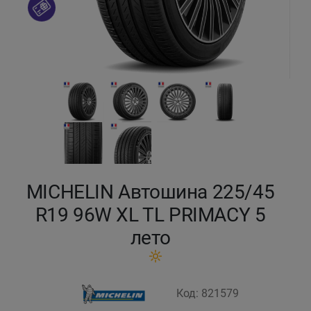
Кокшетау
Костанай
Кызылорда
Павлодар
Петропавловск
MICHELIN Автошина 225/45
Семей
R19 96W XL TL PRIMACY 5
лето
Талдыкорган
Тараз
Код: 821579
Темиртау