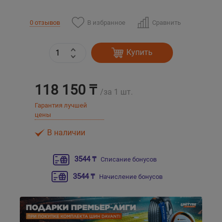
Уральск
В избранное
Сравнить
0 отзывов
Усть-Каменогорск
Купить
Шымкент
118 150 ₸
/за 1 шт.
Экибастуз
Гарантия лучшей
цены
Бишкек
В наличии
3544 ₸
Списание бонусов
3544 ₸
Начисление бонусов