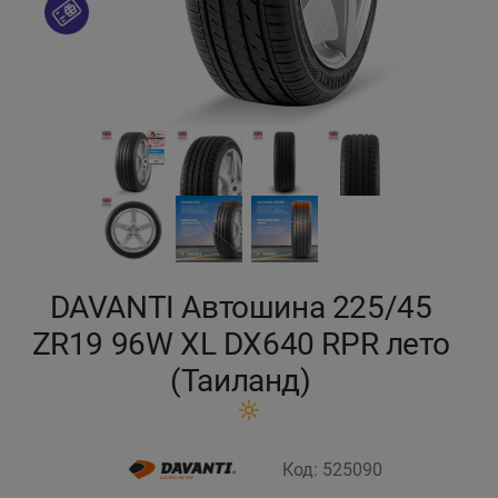
Кокшетау
Костанай
Кызылорда
Павлодар
Петропавловск
DAVANTI Автошина 225/45
Семей
ZR19 96W XL DX640 RPR лето
(Таиланд)
Талдыкорган
Тараз
Код: 525090
Темиртау