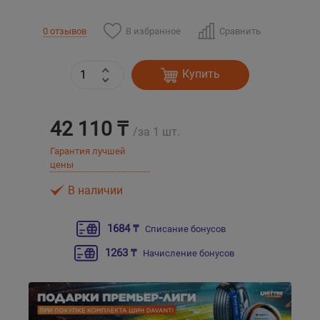
В избранное
Сравнить
0 отзывов
Уральск
Усть-Каменогорск
Купить
Шымкент
42 110 ₸
/за 1 шт.
Экибастуз
Гарантия лучшей
цены
Бишкек
В наличии
1684 ₸
Списание бонусов
1263 ₸
Начисление бонусов