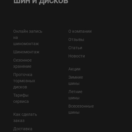
шин и дисков
Онлайн запись
О компании
на
Отзывы
шиномонтаж
Статьи
Шиномонтаж
Новости
Сезонное
хранение
Акции
Проточка
Зимние
тормозных
шины
дисков
Летние
Тарифы
шины
сервиса
Всесезонные
шины
Как сделать
заказ
Доставка