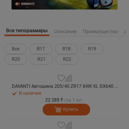
Все типоразмеры
Описание
Преимущества
Д
Все
R17
R18
R19
R20
R21
R22
DAVANTI Автошина 205/40 ZR17 84W XL DX640 RPR лето
В наличии
22 285 ₸
/за 1 шт.
Купить