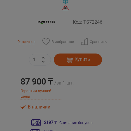
Уральск
Код: TS72246
Усть-Каменогорск
В избранное
Сравнить
0 отзывов
Шымкент
Экибастуз
Купить
Бишкек
87 900 ₸
/за 1 шт.
Гарантия лучшей
цены
В наличии
2197 ₸
Списание бонусов