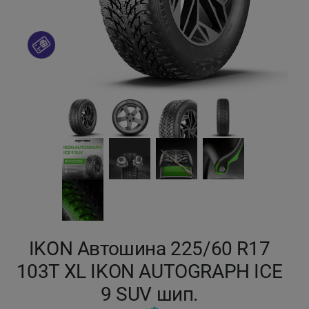
Кокшетау
Костанай
Кызылорда
Павлодар
Петропавловск
Семей
Талдыкорган
IKON Автошина 225/60 R17
103T XL IKON AUTOGRAPH ICE
Тараз
9 SUV шип.
Темиртау