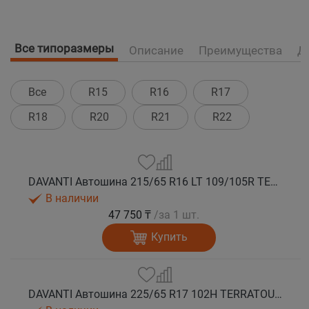
Все типоразмеры
Описание
Преимущества
Д
Все
R15
R16
R17
R18
R20
R21
R22
DAVANTI Автошина 215/65 R16 LT 109/105R TERRATOURA A/T RWL 10PR RPR M+S
В наличии
47 750 ₸
/за 1 шт.
Купить
DAVANTI Автошина 225/65 R17 102H TERRATOURA A/T RWL RPR M+S