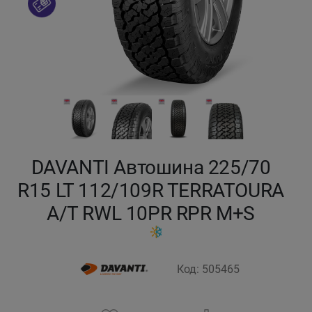
Кокшетау
Костанай
Кызылорда
Павлодар
DAVANTI Автошина 225/70
Петропавловск
R15 LT 112/109R TERRATOURA
Семей
A/T RWL 10PR RPR M+S
Талдыкорган
Код: 505465
Тараз
Темиртау