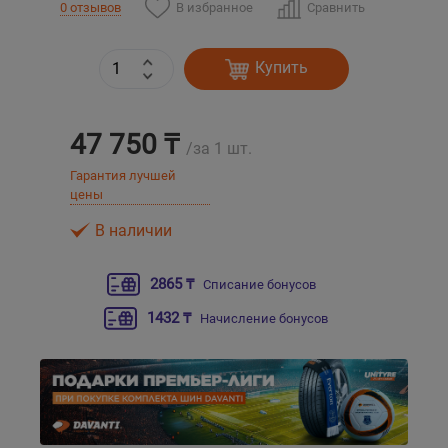
В избранное
Сравнить
0 отзывов
Уральск
Купить
Усть-Каменогорск
47 750 ₸
/за 1 шт.
Шымкент
Гарантия лучшей
цены
Экибастуз
В наличии
Бишкек
2865 ₸
Списание бонусов
1432 ₸
Начисление бонусов