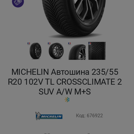
Кокшетау
Костанай
Кызылорда
Павлодар
MICHELIN Автошина 235/55
Петропавловск
R20 102V TL CROSSCLIMATE 2
Семей
SUV A/W M+S
Талдыкорган
Код: 676922
Тараз
Темиртау