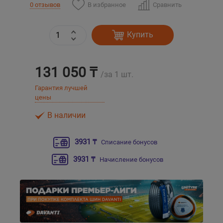
В избранное
Сравнить
0 отзывов
Уральск
Купить
Усть-Каменогорск
131 050 ₸
Шымкент
/за 1 шт.
Гарантия лучшей
цены
Экибастуз
В наличии
Бишкек
3931 ₸
Списание бонусов
3931 ₸
Начисление бонусов