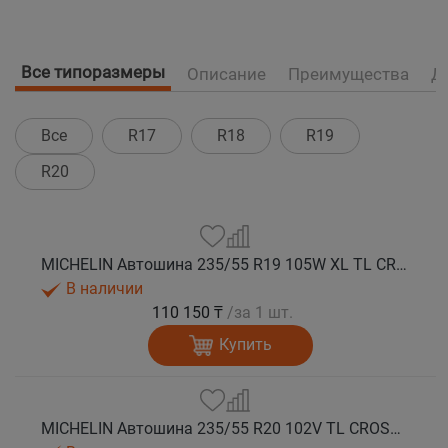
Все типоразмеры
Описание
Преимущества
Д
Все
R17
R18
R19
R20
MICHELIN Автошина 235/55 R19 105W XL TL CROSSCLIMATE 2 SUV M+S
В наличии
110 150 ₸
/за 1 шт.
Купить
MICHELIN Автошина 235/55 R20 102V TL CROSSCLIMATE 2 SUV A/W M+S