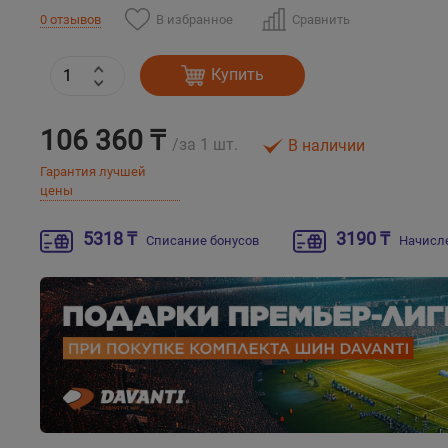
В избранное
Сравнить
0 отзывов
Купить
106 360 ₸
/за 1 шт.
В наличии
Гарантия лучшей
цены
5318 ₸
3190 ₸
Списание бонусов
Начисл