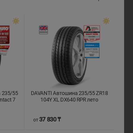
 235/55
DAVANTI Автошина 235/55 ZR18
tact 7
104Y XL DX640 RPR лето
37 830 ₸
от