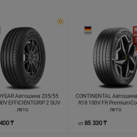
YEAR Автошина 235/55
CONTINENTAL Автошина
00V EFFICIENTGRIP 2 SUV
R18 100V FR PremiumCon
лето
лето
400 ₸
85 330 ₸
от