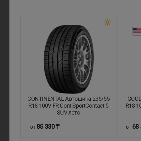
CONTINENTAL Автошина 235/55
GOOD
R18 100V FR ContiSportContact 5
R18 1
SUV лето
85 330 ₸
68 
от
от