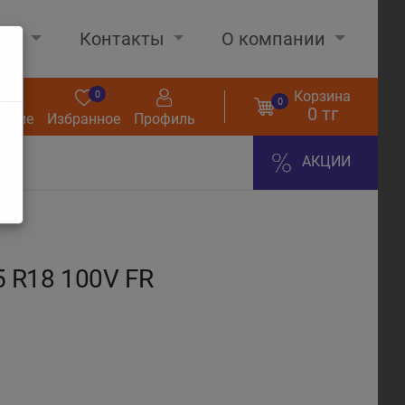
нах
Контакты
О компании
Корзина
0
0
0
0 тг
нение
Избранное
Профиль
АКЦИИ
 R18 100V FR