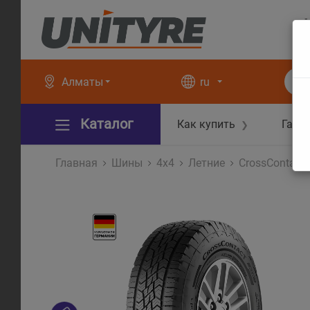
+
+
Алматы
ru
Каталог
Как купить
Гара
❯
Главная
Шины
4x4
Летние
CrossContact