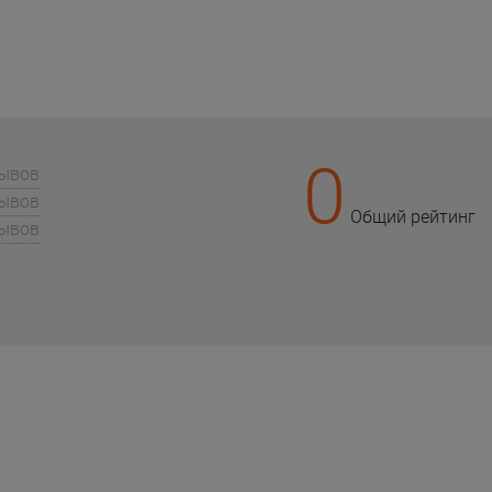
0
зывов
зывов
Общий рейтинг
зывов