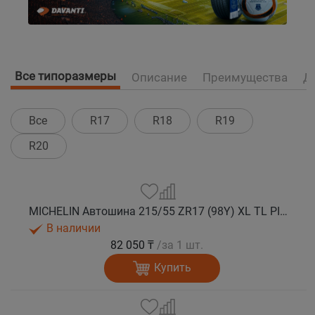
Все типоразмеры
Описание
Преимущества
Д
Все
R17
R18
R19
R20
MICHELIN Автошина 215/55 ZR17 (98Y) XL TL PILOT SPORT 5 лето
В наличии
82 050 ₸
/за 1 шт.
Купить