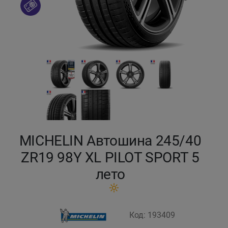
Кокшетау
Костанай
Кызылорда
Павлодар
Петропавловск
MICHELIN Автошина 245/40
Семей
ZR19 98Y XL PILOT SPORT 5
лето
Талдыкорган
Тараз
Код: 193409
Темиртау