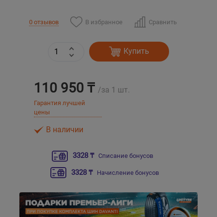
Уральск
В избранное
Сравнить
0 отзывов
Усть-Каменогорск
Купить
Шымкент
110 950 ₸
/за 1 шт.
Экибастуз
Гарантия лучшей
цены
Бишкек
В наличии
3328 ₸
Списание бонусов
3328 ₸
Начисление бонусов