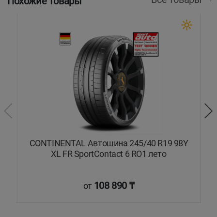
Похожие товары
L
CONTINENTAL Автошина 245/40 R19 98Y
C
XL FR SportContact 6 RO1 лето
108 890 ₸
от