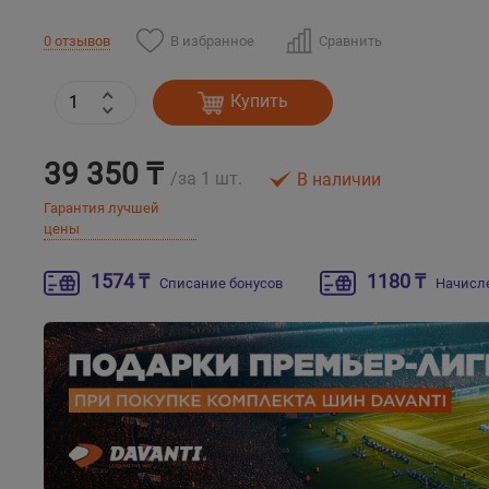
В избранное
Сравнить
0 отзывов
Купить
39 350 ₸
/за 1 шт.
В наличии
Гарантия лучшей
цены
1574 ₸
1180 ₸
Списание бонусов
Начисл