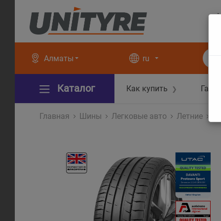
+
+
Алматы
ru
Каталог
Как купить
Гара
❯
Главная
Шины
Легковые авто
Летние
P