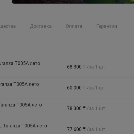
щества
Доставка
Оплата
Гарантии
ranza T005А лето
68 300 ₸
/за 1 шт.
ranza T005А лето
60 000 ₸
/за 1 шт.
uranza T005А лето
78 300 ₸
/за 1 шт.
 Turanza T005А лето
77 600 ₸
/за 1 шт.