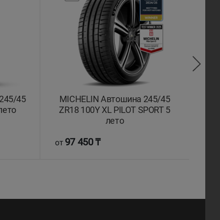
245/45
MICHELIN Автошина 245/45
CONT
лето
ZR18 100Y XL PILOT SPORT 5
R18
лето
97 450 ₸
8
от
от