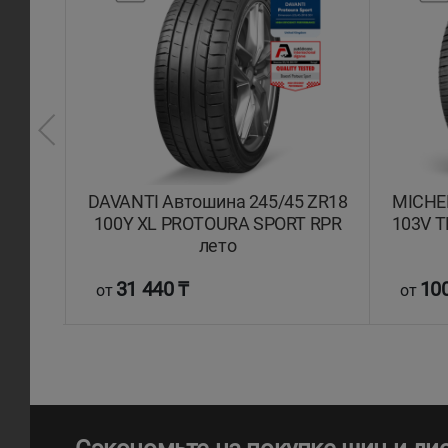
45/45
DAVANTI Автошина 245/45 ZR18
MICHEL
ct 7
100Y XL PROTOURA SPORT RPR
103V T
лето
31 440 ₸
100
от
от