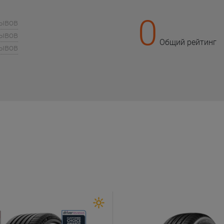
0
зывов
зывов
Общий рейтинг
зывов