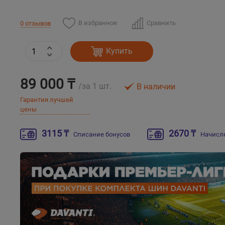
В избранное
Сравнить
0 отзывов
Купить
89 000 ₸
/за 1 шт.
В наличии
Гарантия лучшей
цены
3115 ₸
2670 ₸
Списание бонусов
Начисл