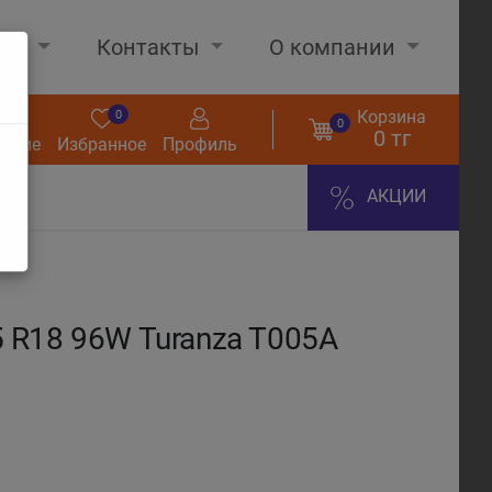
нах
Контакты
О компании
Корзина
0
0
0
0 тг
нение
Избранное
Профиль
АКЦИИ
 R18 96W Turanza T005А