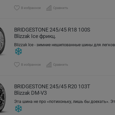
В избранное
Сравнить
BRIDGESTONE 245/45 R18 100S
Blizzak Ice фрикц.
Blizzak Ice - зимние нешипованные шины для легк
В избранное
Сравнить
BRIDGESTONE 245/45 R20 103T
Blizzak DM-V3
Эта шина не про «потихоньку, лишь бы доехать». Эт
DMV-3 держит дорогу, когда остальные хватаются з
драмы.