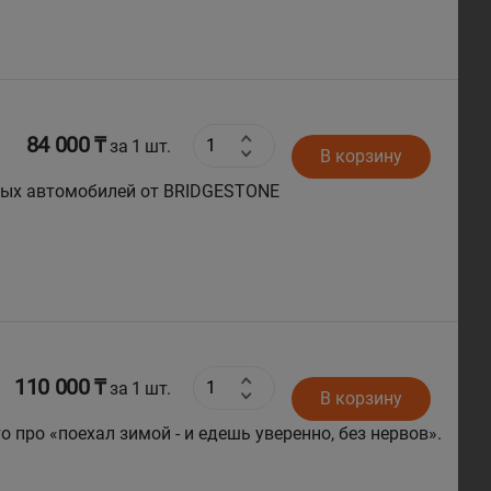
84 000 ₸
за 1 шт.
В корзину
овых автомобилей от BRIDGESTONE
110 000 ₸
за 1 шт.
В корзину
о про «поехал зимой - и едешь уверенно, без нервов».
а руль двумя руками, и делает это без лишней