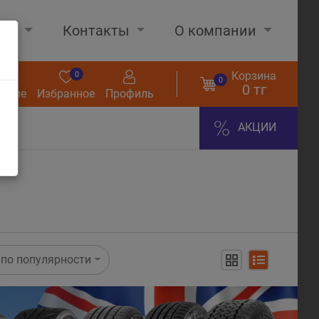
нах
Контакты
О компании
Корзина
0
0
0
0 тг
нение
Избранное
Профиль
АКЦИИ
по популярности