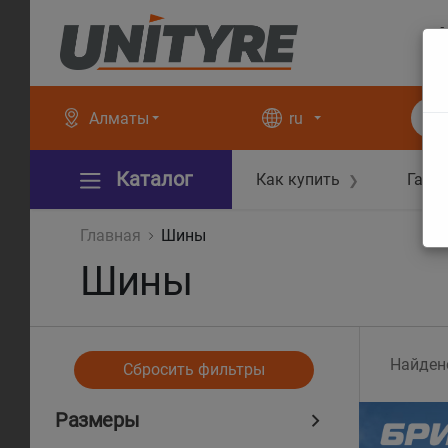
+
+
Алматы
ru
Каталог
Как купить
Гара
❯
Главная
Шины
Шины
Найден
Сбросить фильтры
Размеры