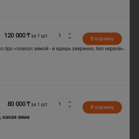
120 000 ₸
за 1 шт.
В корзину
о про «поехал зимой - и едешь уверенно, без нервов».
а руль двумя руками, и делает это без лишней
80 000 ₸
за 1 шт.
В корзину
о, какая зима