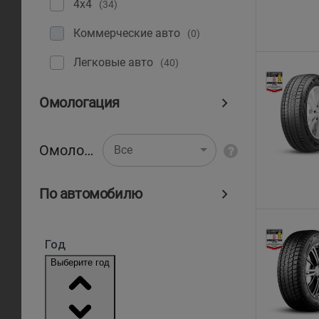
4x4
(34)
Коммерческие авто
(0)
Легковые авто
(40)
Омологация
Омологация
Все
По автомобилю