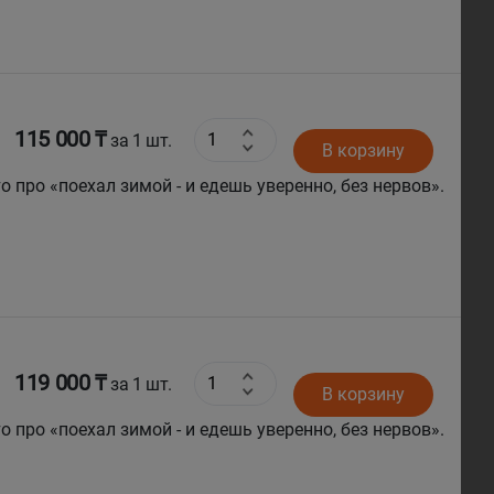
115 000 ₸
за 1 шт.
В корзину
о про «поехал зимой - и едешь уверенно, без нервов».
а руль двумя руками, и делает это без лишней
119 000 ₸
за 1 шт.
В корзину
о про «поехал зимой - и едешь уверенно, без нервов».
а руль двумя руками, и делает это без лишней