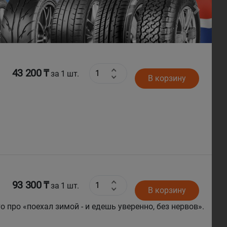
Next
43 200 ₸
за 1 шт.
В корзину
93 300 ₸
за 1 шт.
В корзину
о про «поехал зимой - и едешь уверенно, без нервов».
а руль двумя руками, и делает это без лишней