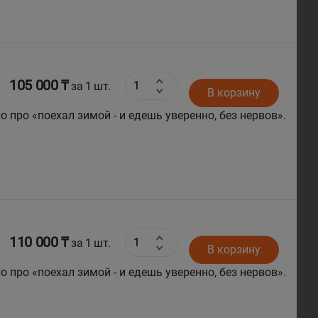
105 000 ₸
за 1 шт.
В корзину
о про «поехал зимой - и едешь уверенно, без нервов».
а руль двумя руками, и делает это без лишней
110 000 ₸
за 1 шт.
В корзину
о про «поехал зимой - и едешь уверенно, без нервов».
а руль двумя руками, и делает это без лишней