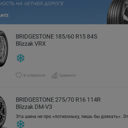
evious
BRIDGESTONE 185/60 R15 84S
Blizzak VRX
В избранное
Сравнить
BRIDGESTONE 275/70 R16 114R
Blizzak DM-V3
Эта шина не про «потихоньку, лишь бы доехать». Эт
DMV-3 держит дорогу, когда остальные хватаются з