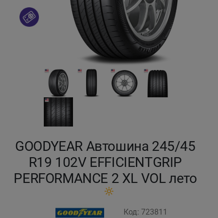
Кокшетау
Костанай
Кызылорда
Павлодар
Петропавловск
Семей
GOODYEAR Автошина 245/45
R19 102V EFFICIENTGRIP
Талдыкорган
PERFORMANCE 2 XL VOL лето
Тараз
Код: 723811
Темиртау