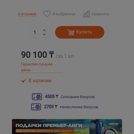
Уральск
В избранное
Сравнить
0 отзывов
Усть-Каменогорск
Купить
Шымкент
90 100 ₸
/за 1 шт.
Экибастуз
Гарантия лучшей
цены
Бишкек
В наличии
4505 ₸
Списание бонусов
2703 ₸
Начисление бонусов