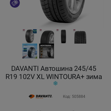
Кокшетау
Костанай
Кызылорда
Павлодар
Петропавловск
DAVANTI Автошина 245/45
Семей
R19 102V XL WINTOURA+ зима
Талдыкорган
Код: 505884
Тараз
Темиртау