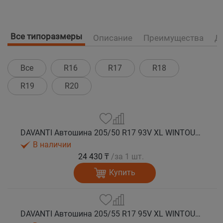
Все типоразмеры
Описание
Преимущества
Д
Все
R16
R17
R18
R19
R20
DAVANTI Автошина 205/50 R17 93V XL WINTOURA+ зима
В наличии
24 430 ₸
/за 1 шт.
Купить
DAVANTI Автошина 205/55 R17 95V XL WINTOURA+ зима