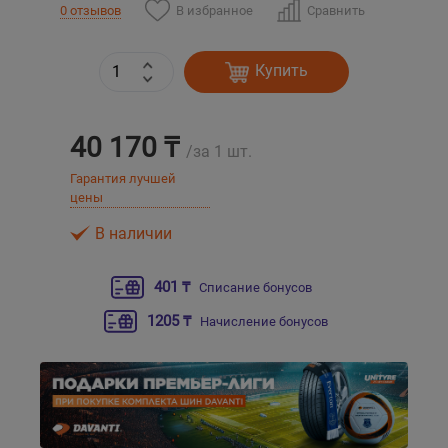
В избранное
Сравнить
0 отзывов
Уральск
Купить
Усть-Каменогорск
40 170 ₸
Шымкент
/за 1 шт.
Гарантия лучшей
цены
Экибастуз
В наличии
Бишкек
401 ₸
Списание бонусов
1205 ₸
Начисление бонусов