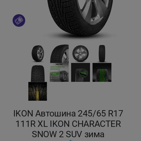
Кокшетау
Костанай
Кызылорда
Павлодар
Петропавловск
Семей
Талдыкорган
IKON Автошина 245/65 R17
111R XL IKON CHARACTER
Тараз
SNOW 2 SUV зима
Темиртау