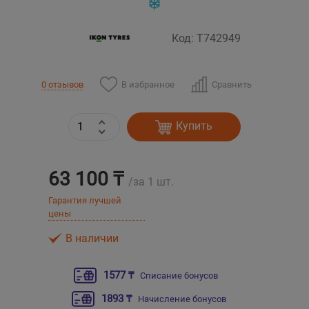
Уральск
Код: T742949
Усть-Каменогорск
В избранное
Сравнить
0 отзывов
Шымкент
Купить
Экибастуз
Бишкек
63 100 ₸
/за 1 шт.
Гарантия лучшей
цены
В наличии
1577 ₸
Списание бонусов
1893 ₸
Начисление бонусов