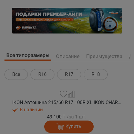
Все типоразмеры
Описание
Преимущества
Д
Все
R16
R17
R18
IKON Автошина 215/60 R17 100R XL IKON CHARACTER SNOW 2 SUV зима
В наличии
49 100 ₸
/за 1 шт.
Купить