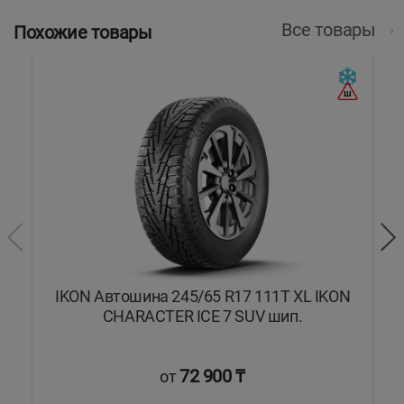
Все товары
Похожие товары
ON
IKON Автошина 245/65 R17 111T XL IKON
I
CHARACTER ICE 7 SUV шип.
72 900 ₸
от