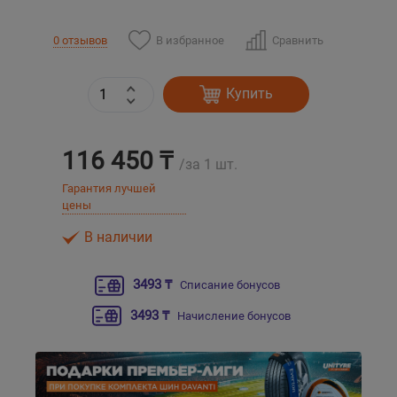
Уральск
В избранное
Сравнить
0 отзывов
Усть-Каменогорск
Купить
Шымкент
116 450 ₸
/за 1 шт.
Экибастуз
Гарантия лучшей
цены
Бишкек
В наличии
3493 ₸
Списание бонусов
3493 ₸
Начисление бонусов