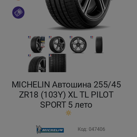
Кокшетау
Костанай
Кызылорда
Павлодар
Петропавловск
MICHELIN Автошина 255/45
Семей
ZR18 (103Y) XL TL PILOT
SPORT 5 лето
Талдыкорган
Тараз
Код: 047406
Темиртау