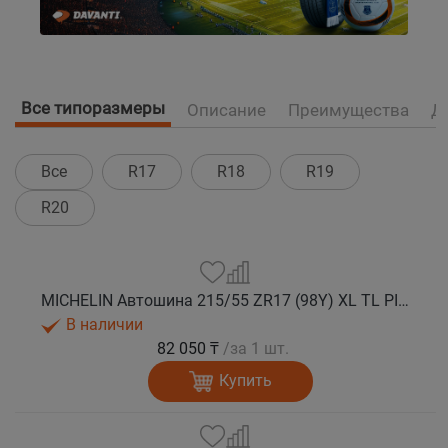
Все типоразмеры
Описание
Преимущества
Д
Все
R17
R18
R19
R20
MICHELIN Автошина 215/55 ZR17 (98Y) XL TL PILOT SPORT 5 лето
В наличии
82 050 ₸
/за 1 шт.
Купить