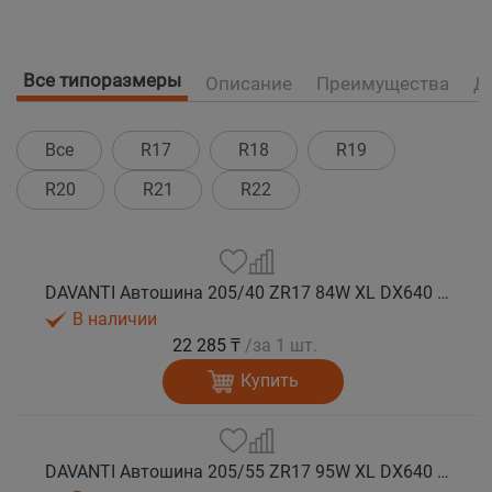
Все типоразмеры
Описание
Преимущества
Д
Все
R17
R18
R19
R20
R21
R22
DAVANTI Автошина 205/40 ZR17 84W XL DX640 RPR лето
В наличии
22 285 ₸
/за 1 шт.
Купить
DAVANTI Автошина 205/55 ZR17 95W XL DX640 RPR лето (Таиланд)