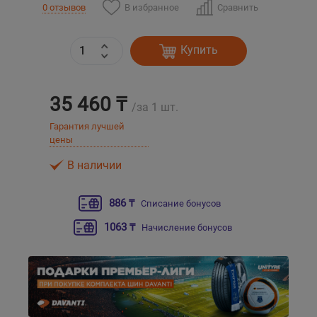
В избранное
Сравнить
0 отзывов
Уральск
Купить
Усть-Каменогорск
35 460 ₸
Шымкент
/за 1 шт.
Гарантия лучшей
цены
Экибастуз
В наличии
Бишкек
886 ₸
Списание бонусов
1063 ₸
Начисление бонусов