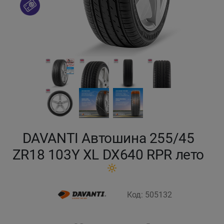
Кокшетау
Костанай
Кызылорда
Павлодар
Петропавловск
DAVANTI Автошина 255/45
Семей
ZR18 103Y XL DX640 RPR лето
Талдыкорган
Код: 505132
Тараз
Темиртау