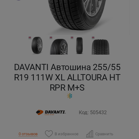
Кокшетау
Костанай
Кызылорда
Павлодар
DAVANTI Автошина 255/55
Петропавловск
R19 111W XL ALLTOURA HT
RPR M+S
Семей
Талдыкорган
Код: 505432
Тараз
В избранное
Сравнить
0 отзывов
Темиртау