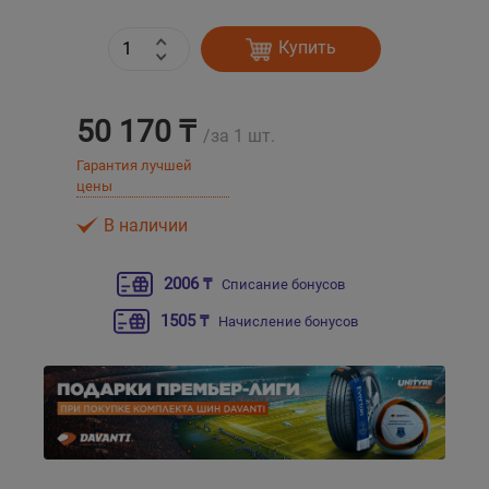
Купить
Уральск
Усть-Каменогорск
50 170 ₸
/за 1 шт.
Шымкент
Гарантия лучшей
цены
Экибастуз
В наличии
Бишкек
2006 ₸
Списание бонусов
1505 ₸
Начисление бонусов