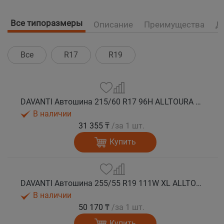
Все типоразмеры
Описание
Преимущества
Д
Все
R17
R19
DAVANTI Автошина 215/60 R17 96H ALLTOURA HT RPR M+S
В наличии
31 355 ₸
/за 1 шт.
Купить
DAVANTI Автошина 255/55 R19 111W XL ALLTOURA HT RPR M+S
В наличии
50 170 ₸
/за 1 шт.
Купить